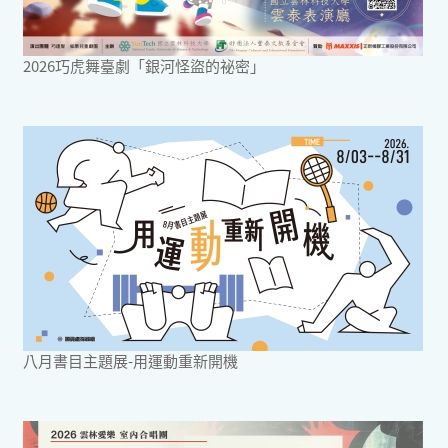
2026巧虎舞臺劇「銀河怪盜的祕密」
八月書目主題展-用運動重新開機