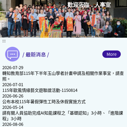
跳
歡迎蒞臨．人事室
到
主
要
內
容
區
:::
塊
/ 最新消息 /
More
2026-07-29
轉知教育部115年下半年玉山學者計畫申請及相關作業事宜，請查
照。
2026-07-01
115年歐風情緣藝文遊聯誼活動-1150814
2026-06-26
公布本校115年暑假彈性工時及休假實施方式
2026-05-14
請有關人員協助完成AI知能課程之「基礎認知」3小時、「進階課
程」3小時
2026-08-06