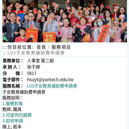
跳
到
主
要
內
容
區
塊
:::
你目前位置:
首頁
服務項目
L03子女教育補助費申請表
業務單位：
人事室 第二組
承 辦 人：
徐于婷
分 機：
5817
電子郵件：
hsuyt@yuntech.edu.tw
服務名稱：
L03子女教育補助費申請表
子女教育補助費申請表
服務說明：
1.服務對象
教師, 職員
2.可提供的服務
3.如何申請
線上, 紙本