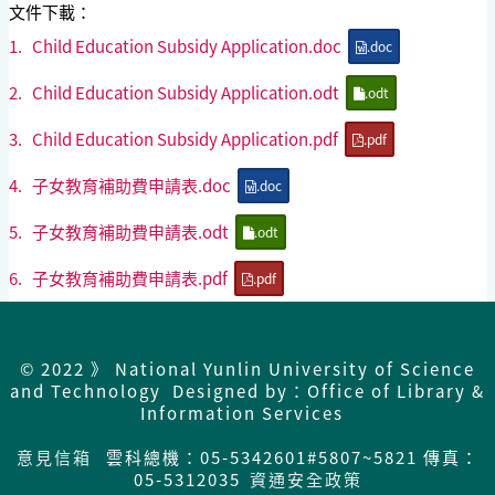
文件下載：
1.
Child Education Subsidy Application.doc
.doc
2.
Child Education Subsidy Application.odt
.odt
3.
Child Education Subsidy Application.pdf
.pdf
4.
子女教育補助費申請表.doc
.doc
5.
子女教育補助費申請表.odt
.odt
6.
子女教育補助費申請表.pdf
.pdf
© 2022 》 National Yunlin University of Science
and Technology Designed by：Office of Library &
Information Services
意見信箱
雲科總機：05-5342601#5807~5821 傳真：
05-5312035
資通安全政策