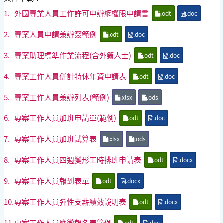
1.
外國專業人員工作許可申辦網權限申請書
.odt
.doc
2.
專案人員申請兼辦簽範例
.odt
.doc
3.
專案助理標準作業流程(含外籍人士)
.odt
.doc
4.
專案工作人員併計特休年資申請表
.odt
.doc
5.
專案工作人員兼辦列表(範例)
.xlsx
.ods
6.
專案工作人員加班申請單(範例)
.odt
.doc
7.
專案工作人員加班試算表
.xlsx
.ods
8.
專案工作人員四週變形工時排班申請表
.odt
.docx
9.
專案工作人員報到表單
.odt
.docx
10.
專案工作人員彈性支薪績效說明表
.odt
.docx
11.
專案工作人員應徵報名表範例
.odt
.doc