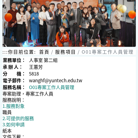
跳
到
主
要
內
容
區
塊
:::
你目前位置:
首頁
服務項目
O01專案工作人員管理
業務單位：
人事室 第二組
承 辦 人：
王蕙芳
分 機：
5818
電子郵件：
wanghf@yuntech.edu.tw
服務名稱：
O01專案工作人員管理
專案助理，專案工作人員
服務說明：
1.服務對象
職員
2.可提供的服務
3.如何申請
紙本
文件下載：