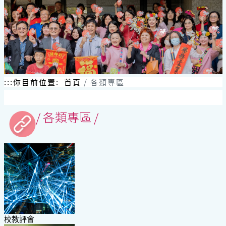
跳
到
主
要
內
容
區
塊
:::
你目前位置:
首頁
各類專區
/ 各類專區 /
校教評會