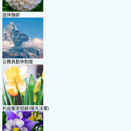
退休撫卹
公務員勤休制度
利益衝突迴避(陽光法案)