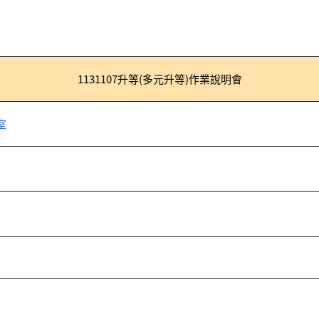
1131107升等(多元升等)作業說明會
室