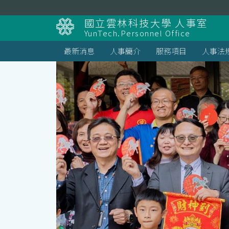
跳
到
國立雲林科技大學 人事室
主
YunTech.Personnel Office
要
內
最新消息
人事簡介
服務項目
人事法
容
區
塊