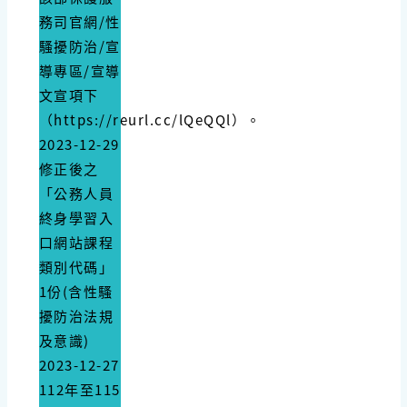
務司官網/性
騷擾防治/宣
導專區/宣導
文宣項下
（https://reurl.cc/lQeQQl）。
2023-12-29
修正後之
「公務人員
終身學習入
口網站課程
類別代碼」
1份(含性騷
擾防治法規
及意識)
2023-12-27
112年至115