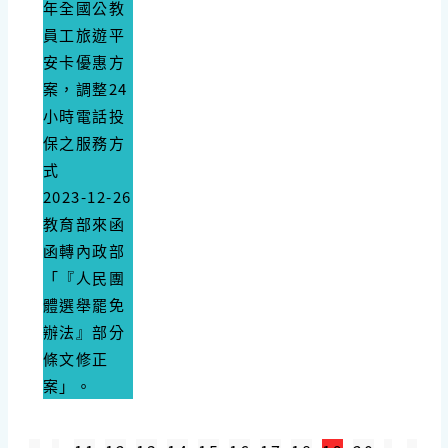
年全國公教
員工旅遊平
安卡優惠方
案，調整24
小時電話投
保之服務方
式
2023-12-26
​教育部來函
函轉內政部
「『人民團
體選舉罷免
辦法』部分
條文修正
案」。