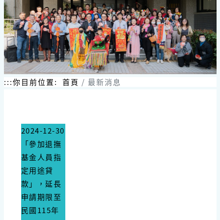
跳
到
主
要
內
容
區
塊
:::
你目前位置:
首頁
最新消息
2024-12-30
「參加退撫
基金人員指
定用途貸
款」，延長
申請期限至
民國115年