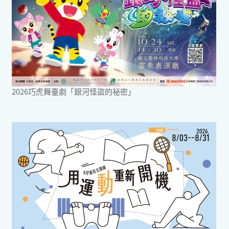
2026巧虎舞臺劇「銀河怪盜的祕密」