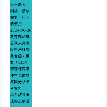
公日曆表」
圖檔，請依
需要自行下
載使用
2024-06-26
教育部函轉
公務人員保
障暨培訓委
員會函，關
於「112年
審理保障事
件常見撤銷
原因分析參
考資料」，
請至該會全
球資訊網首