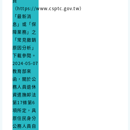
頁
（https://www.csptc.gov.tw）
「最新消
息」或「保
障業務」之
「常見撤銷
原因分析」
下載參閱。
2024-05-07
教育部來
函，​關於公
務人員退休
資遣撫卹法
第17條第6
項所定，具
原住民身分
公務人員自