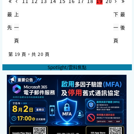
11
12
13
14
15
16
17
18
19
20
最
上
下
最
先
一
一
後
頁
頁
第 19 頁，共 20 頁
Spotlight/雲科焦點