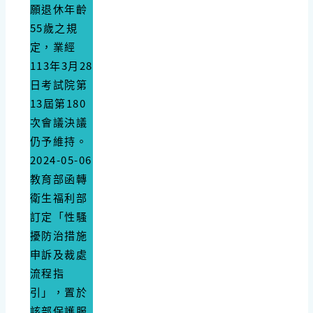
願退休年齡
55歲之規
定，業經
113年3月28
日考試院第
13屆第180
次會議決議
仍予維持。
2024-05-06
​教育部函轉
衛生福利部
訂定「性騷
擾防治措施
申訴及裁處
流程指
引」，置於
該部保護服