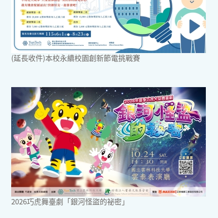
(延長收件)本校永續校園創新節電挑戰賽
2026巧虎舞臺劇「銀河怪盜的祕密」