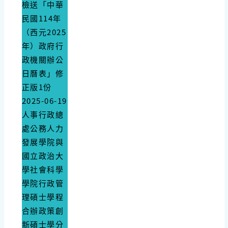
檢送「中華
民國114年
（西元2025
年）政府行
政機關辦公
日曆表」修
正版1份
2025-06-19
人事行政總
處公務人力
發展學院與
國立政治大
學社會科學
學院行政管
理碩士學程
合辦政策創
新碩士學分