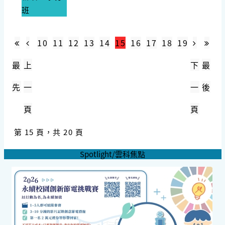
班
10
11
12
13
14
15
16
17
18
19
最
上
下
最
先
一
一
後
頁
頁
第 15 頁，共 20 頁
Spotlight/雲科焦點