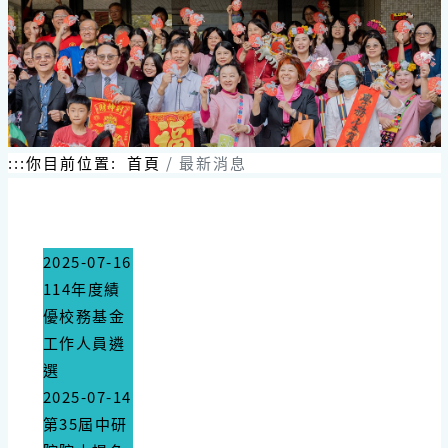
跳
到
主
要
內
容
區
塊
:::
你目前位置:
首頁
最新消息
2025-07-16
114年度績
優校務基金
工作人員遴
選
2025-07-14
第35屆中研