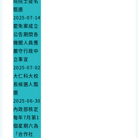
院院士提名
甄選
2025-07-14
罷免案成立
公告期間各
機關人員應
嚴守行政中
立事宜
2025-07-02
大仁科大校
長候選人甄
選
2025-06-30
內政部核定
每年7月第1
個星期六為
「合作社