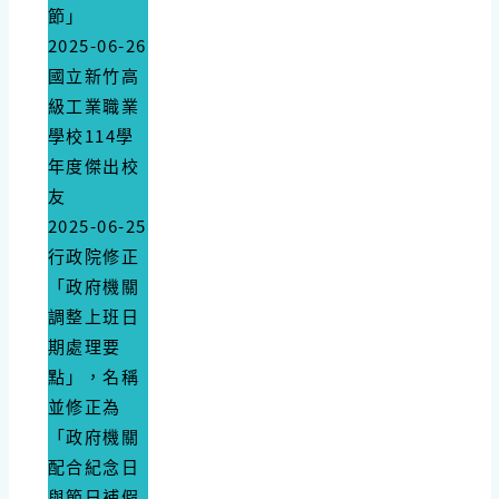
節」
2025-06-26
國立新竹高
級工業職業
學校114學
年度傑出校
友
2025-06-25
行政院修正
「政府機關
調整上班日
期處理要
點」，名稱
並修正為
「政府機關
配合紀念日
與節日補假