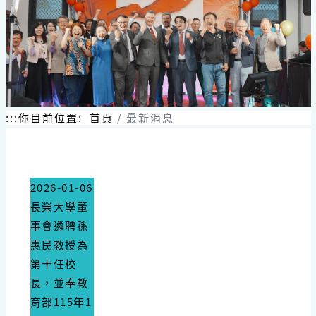
跳
到
主
要
內
容
區
塊
:::
你目前位置:
首頁
最新消息
2026-01-06
長榮大學董
事會遴聘孫
惠民教授為
第十任校
長，並奉教
育部115年1