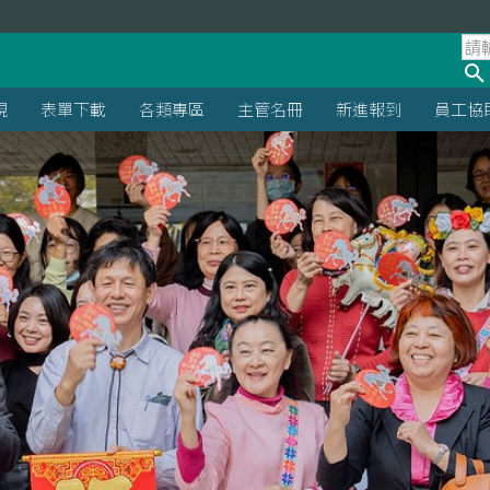
規
表單下載
各類專區
主管名冊
新進報到
員工協