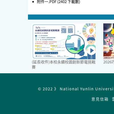
附件一.PDF
(2402 下載數)
(延長收件)本校永續校園創新節電挑戰
202
賽
© 2022 》 National Yunlin Univers
意見信箱
雲