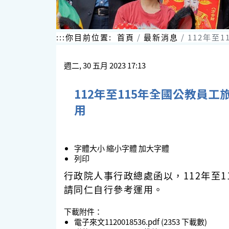
:::
你目前位置:
首頁
最新消息
112年至
週二, 30 五月 2023 17:13
112年至115年全國公教
用
字體大小
縮小字體
加大字體
列印
行政院人事行政總處函以，112年至
請同仁自行參考運用。
下載附件：
電子來文1120018536.pdf
(2353 下載數)