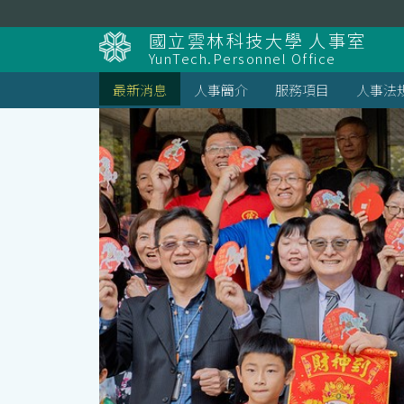
跳
到
國立雲林科技大學 人事室
主
YunTech.Personnel Office
要
內
最新消息
人事簡介
服務項目
人事法
容
區
塊