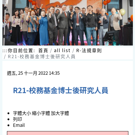
跳
到
主
要
內
容
區
塊
:::
你目前位置:
首頁
all list
R-法規章則
R21-校務基金博士後研究人員
週五, 25 十一月 2022 14:35
R21-校務基金博士後研究人員
字體大小
縮小字體
加大字體
列印
Email