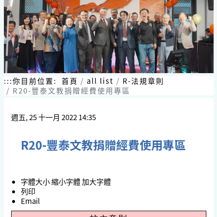
跳
到
主
要
內
容
區
塊
:::
你目前位置:
首頁
all list
R-法規章則
R20-豐泰文教捐贈經費使用專區
週五, 25 十一月 2022 14:35
R20-豐泰文教捐贈經費使用專區
字體大小
縮小字體
加大字體
列印
Email