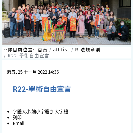
跳
到
主
要
內
容
區
塊
:::
你目前位置:
首頁
all list
R-法規章則
R22-學術自由宣言
週五, 25 十一月 2022 14:36
R22-學術自由宣言
字體大小
縮小字體
加大字體
列印
Email