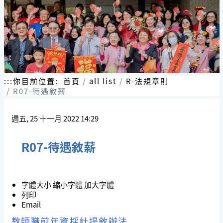
跳
到
主
要
內
容
區
塊
:::
你目前位置:
首頁
all list
R-法規章則
R07-待遇敘薪
週五, 25 十一月 2022 14:29
R07-待遇敘薪
字體大小
縮小字體
加大字體
列印
Email
教師職前年資採計提敘辦法