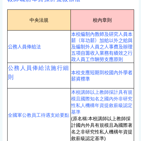
中央法規
校內章則
本校編制內教師及研究人員本
薪（年功薪）加給以外之給與
公務人員俸給法
及編制外人員之人事費及辦理
五項自籌收入業務有績效之行
政人員工作酬勞支應原則
公務人員俸給法施行細
本校支應短期到校國內外學者
則
薪資標準
本校講師以上教師採計具有規
模且國際知名之國內外非研究
性私人機構年資提敘薪級認定
基準
全國軍公教員工待遇支給要點
(原名稱:本校講師以上教師採
計國內外具有規模且為國際著
名之非研究性私人機構年資提
敘薪級認定基準)