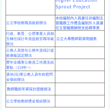
Sprout Project
本校編制內人員兼任非編制主
管職務工作費及編制外人員兼
公立學校教職員敘薪辦法
任主管職務酬勞支給標準表
行政、教育、公營事業人員相
公立大專教師薪資明細表
互轉任採計年資提敘官職等級
辦法
公務人員曾任公務年資採計提
敘俸級認定辦法
歷年全國軍公教員工待遇支給
要點（114年~）
退休(伍)軍公教人員年終慰問
金發給辦法
教師職前年資採計提敘辦法
公立學校教師獎金發給辦法