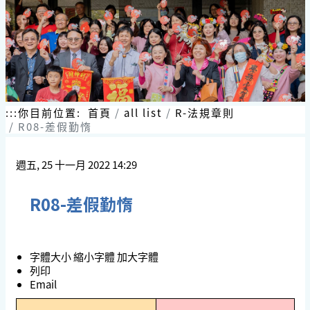
跳
到
主
要
內
容
區
塊
:::
你目前位置:
首頁
all list
R-法規章則
R08-差假勤惰
週五, 25 十一月 2022 14:29
R08-差假勤惰
字體大小
縮小字體
加大字體
列印
Email