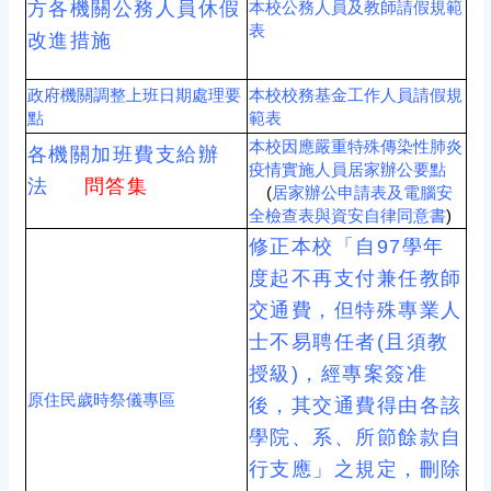
方各機關公務人員休假
本校公務人員及教師請假規範
表
改進措施
政府機關調整上班日期處理要
本校校務基金工作人員請假規
點
範表
本校因應嚴重特殊傳染性肺炎
各機關加班費支給辦
疫情實施人員居家辦公要點
法
問答集
(
居家辦公申請表及電腦安
全檢查表與資安自律同意書
)
修正本校「自97學年
度起不再支付兼任教師
交通費，但特殊專業人
士不易聘任者(且須教
授級)，經專案簽准
原住民歲時祭儀專區
後，其交通費得由各該
學院、系、所節餘款自
行支應」之規定，刪除