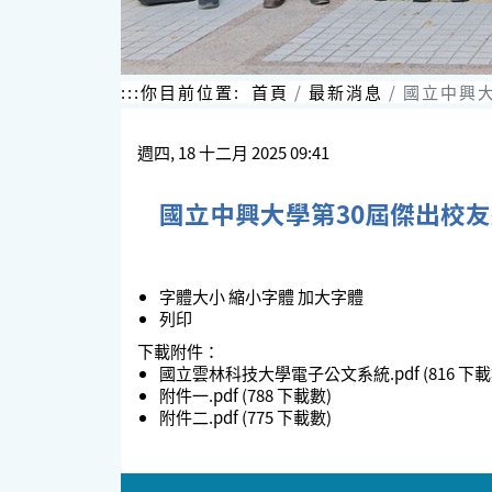
:::
你目前位置:
首頁
最新消息
國立中興大
週四, 18 十二月 2025 09:41
國立中興大學第30屆傑出校
字體大小
縮小字體
加大字體
列印
下載附件：
國立雲林科技大學電子公文系統.pdf
(816 下
附件一.pdf
(788 下載數)
附件二.pdf
(775 下載數)