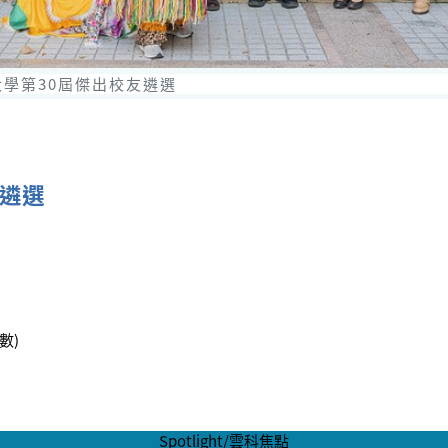
學第30屆傑出校友遴選
友遴選
載數)
Spotlight/雲科焦點