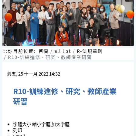
跳
到
主
要
內
容
區
塊
:::
你目前位置:
首頁
all list
R-法規章則
R10-訓練進修、研究、教師產業研習
週五, 25 十一月 2022 14:32
R10-訓練進修、研究、教師產業
研習
字體大小
縮小字體
加大字體
列印