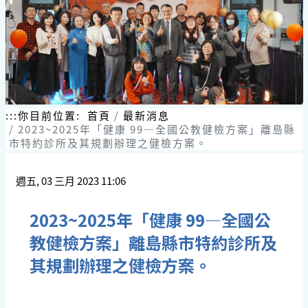
跳
到
主
要
內
容
區
塊
:::
你目前位置:
首頁
最新消息
2023~2025年「健康 99—全國公教健檢方案」離島縣
市特約診所及其規劃辦理之健檢方案。
週五, 03 三月 2023 11:06
2023~2025年「健康 99—全國公
教健檢方案」離島縣市特約診所及
其規劃辦理之健檢方案。