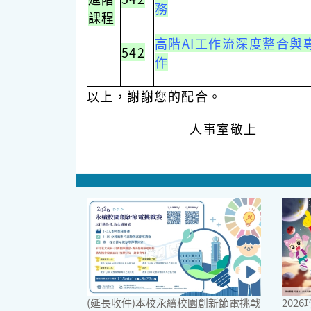
務
課程
高階AI工作流深度整合與
542
作
以上，謝謝您的配合。
人事室敬上
(延長收件)本校永續校園創新節電挑戰
202