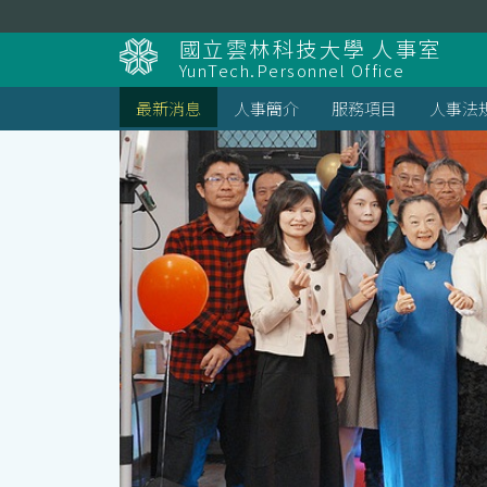
跳
到
國立雲林科技大學 人事室
主
YunTech.Personnel Office
要
內
最新消息
人事簡介
服務項目
人事法
容
區
塊