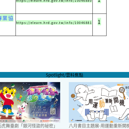
https://elearn.hrd.gov.tw/info/10046880
專業協
1
https://elearn.hrd.gov.tw/info/10046881
Spotlight/雲科焦點
6巧虎舞臺劇「銀河怪盜的祕密」
八月書目主題展-用運動重新開