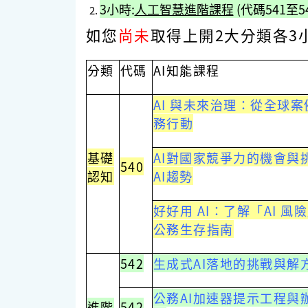
3
小時:
人工智慧進階課程
(
代碼
541
至5
如您
尚未
取得上開2大分類各3
分類
代碼
AI知能課程
AI 與未來治理：從全球
務行動
基礎
AI對國家競爭力的機會與
540
認知
AI趨勢
好好用 AI：了解「AI 風
公務生存指南
542
生成式AI落地的挑戰與解
公務AI加速器提示工程與
進階
542