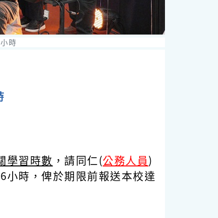
3小時
時
關學習時數
，請同仁(
公務人員
)
共
6
小時
，俾於期限前報送本校達