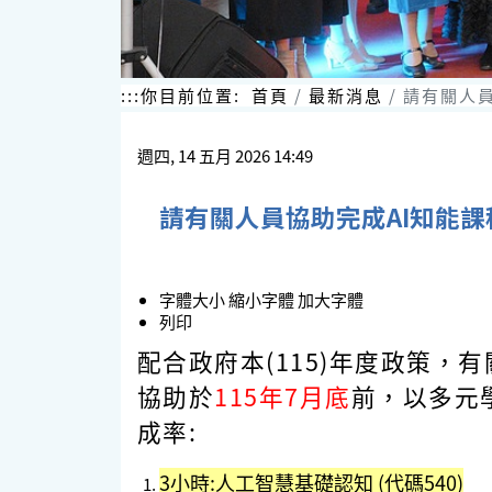
:::
你目前位置:
首頁
最新消息
請有關人員
週四, 14 五月 2026 14:49
請有關人員協助完成AI知能
字體大小
縮小字體
加大字體
列印
配合政府本(115)年度政策，有
協助於
115年7月底
前，以多元
成率:
3
小時:
人工智慧基礎認知
(代碼
540
)