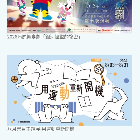
2026巧虎舞臺劇「銀河怪盜的祕密」
八月書目主題展-用運動重新開機