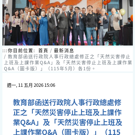
跳
到
主
要
內
容
區
塊
:::
你目前位置:
首頁
最新消息
​教育部函送行政院人事行政總處修正之「天然災害停止
上班及上課作業Q&A」及「天然災害停止上班及上課作業
Q&A（圖卡版）」（115年5月）各1份。
週一, 11 五月 2026 15:06
​教育部函送行政院人事行政總處修
正之「天然災害停止上班及上課作
業Q&A」及「天然災害停止上班及
上課作業Q&A（圖卡版）」（115