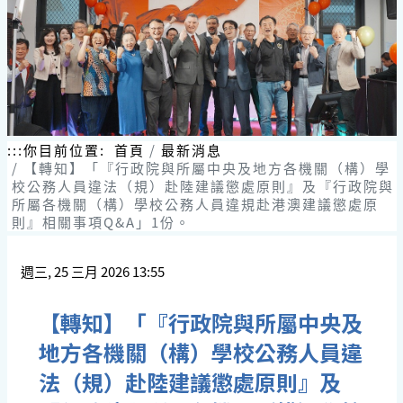
跳
到
主
要
內
容
區
塊
:::
你目前位置:
首頁
最新消息
【轉知】「『行政院與所屬中央及地方各機關（構）學
校公務人員違法（規）赴陸建議懲處原則』及『行政院與
所屬各機關（構）學校公務人員違規赴港澳建議懲處原
則』相關事項Q&A」1份。
週三, 25 三月 2026 13:55
【轉知】「『行政院與所屬中央及
地方各機關（構）學校公務人員違
法（規）赴陸建議懲處原則』及