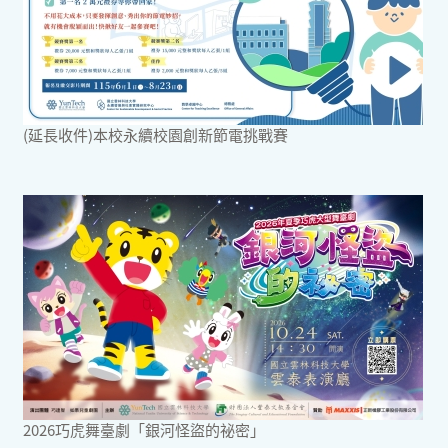
(延長收件)本校永續校園創新節電挑戰賽
2026巧虎舞臺劇「銀河怪盜的祕密」