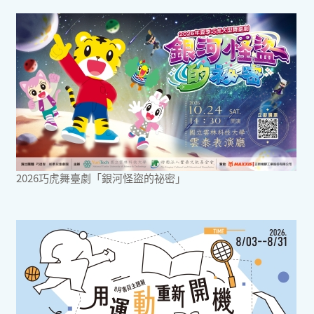
2026巧虎舞臺劇「銀河怪盜的祕密」