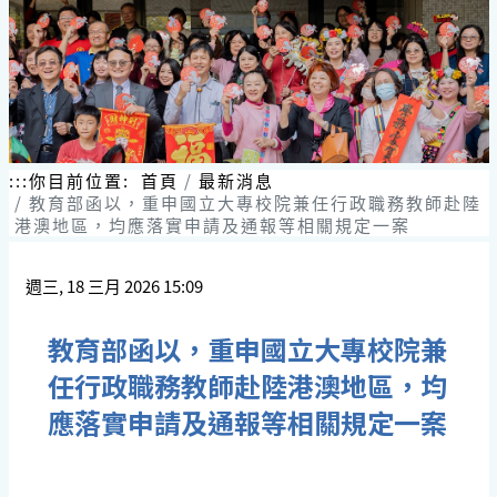
跳
到
主
要
內
容
區
塊
:::
你目前位置:
首頁
最新消息
教育部函以，重申國立大專校院兼任行政職務教師赴陸
港澳地區，均應落實申請及通報等相關規定一案
週三, 18 三月 2026 15:09
教育部函以，重申國立大專校院兼
任行政職務教師赴陸港澳地區，均
應落實申請及通報等相關規定一案