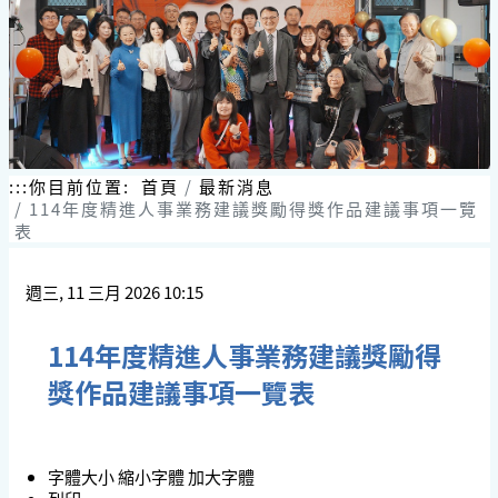
跳
到
主
要
內
容
區
塊
:::
你目前位置:
首頁
最新消息
114年度精進人事業務建議獎勵得獎作品建議事項一覽
表
週三, 11 三月 2026 10:15
114年度精進人事業務建議獎勵得
獎作品建議事項一覽表
字體大小
縮小字體
加大字體