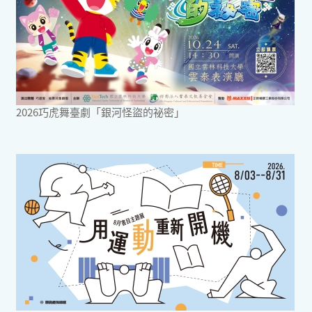
2026巧虎舞臺劇「銀河怪盜的祕密」