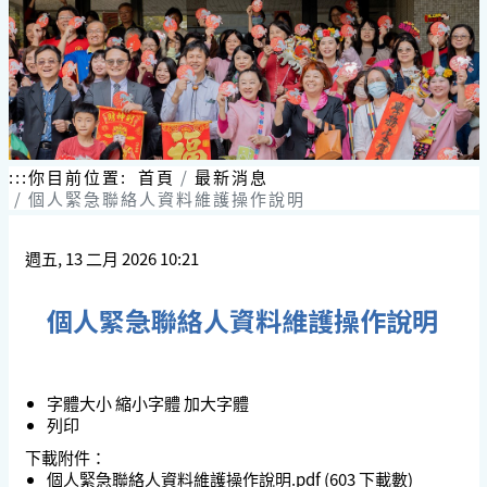
跳
到
主
要
內
容
區
塊
:::
你目前位置:
首頁
最新消息
個人緊急聯絡人資料維護操作說明
週五, 13 二月 2026 10:21
個人緊急聯絡人資料維護操作說明
字體大小
縮小字體
加大字體
列印
下載附件：
個人緊急聯絡人資料維護操作說明.pdf
(603 下載數)