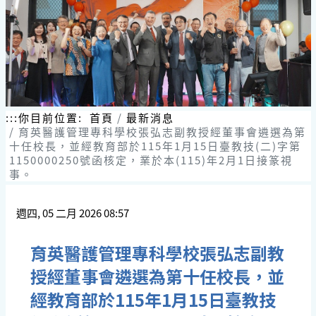
跳
到
主
要
內
容
區
塊
:::
你目前位置:
首頁
最新消息
育英醫護管理專科學校張弘志副教授經董事會遴選為第
十任校長，並經教育部於115年1月15日臺教技(二)字第
1150000250號函核定，業於本(115)年2月1日接篆視
事。
週四, 05 二月 2026 08:57
育英醫護管理專科學校張弘志副教
授經董事會遴選為第十任校長，並
經教育部於115年1月15日臺教技