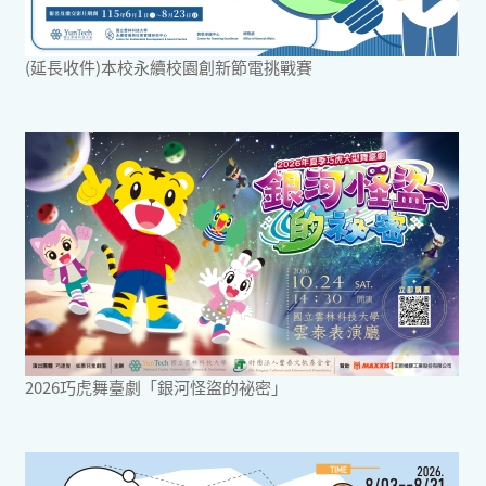
(延長收件)本校永續校園創新節電挑戰賽
2026巧虎舞臺劇「銀河怪盜的祕密」