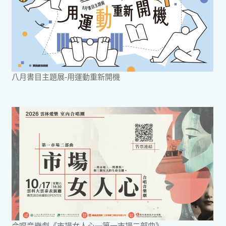
八月書目主題展-用運動重新開機
合唱音樂劇《市場女人心─第一市場二部曲》