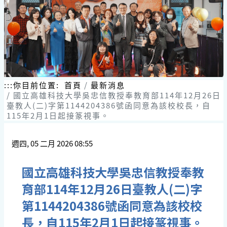
跳
到
主
要
內
容
區
塊
:::
你目前位置:
首頁
最新消息
國立高雄科技大學吳忠信教授奉教育部114年12月26日
臺教人(二)字第1144204386號函同意為該校校長，自
115年2月1日起接篆視事。
週四, 05 二月 2026 08:55
國立高雄科技大學吳忠信教授奉教
育部114年12月26日臺教人(二)字
第1144204386號函同意為該校校
長，自115年2月1日起接篆視事。