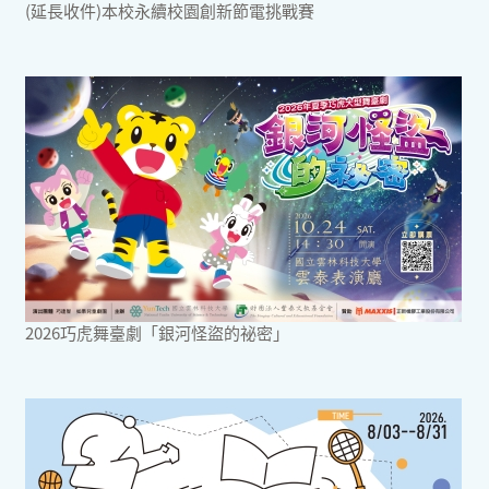
(延長收件)本校永續校園創新節電挑戰賽
2026巧虎舞臺劇「銀河怪盜的祕密」