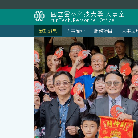
跳
到
國立雲林科技大學 人事室
主
YunTech.Personnel Office
要
內
最新消息
人事簡介
服務項目
人事法
容
區
塊