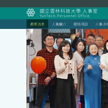
跳
到
國立雲林科技大學 人事室
主
YunTech.Personnel Office
要
內
最新消息
人事簡介
服務項目
人事法
容
區
塊