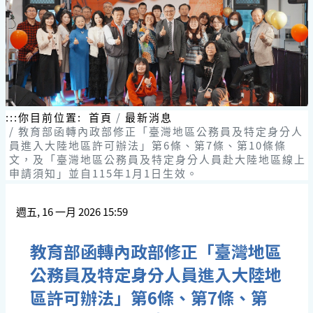
跳
到
主
要
內
容
區
塊
:::
你目前位置:
首頁
最新消息
教育部函轉內政部修正「臺灣地區公務員及特定身分人
員進入大陸地區許可辦法」第6條、第7條、第10條條
文，及「臺灣地區公務員及特定身分人員赴大陸地區線上
申請須知」並自115年1月1日生效。
週五, 16 一月 2026 15:59
教育部函轉內政部修正「臺灣地區
公務員及特定身分人員進入大陸地
區許可辦法」第6條、第7條、第