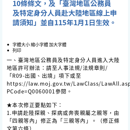
10條條文，及「臺灣地區公務員
及特定身分人員赴大陸地區線上申
請須知」並自115年1月1日生效。
字體大小
縮小字體
加大字體
列印
一、
臺灣地區公務員及特定身分人員進入大陸
地區許可辦法
：請至人事法規/法規章則/
「R09-出國、出境」項下或至
https://law.moj.gov.tw/LawClass/LawAll.as
PCode=Q0060001參閱。
★本次修正要點如下：
1.申請赴陸探親、探病或奔喪親屬之親等，由
「四親等內」修正為「三親等內」。（修正條
文第六條）