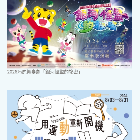
2026巧虎舞臺劇「銀河怪盜的祕密」