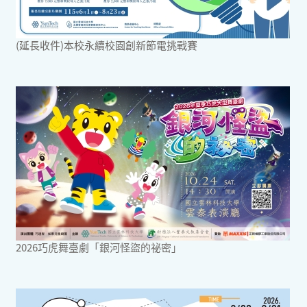
(延長收件)本校永續校園創新節電挑戰賽
2026巧虎舞臺劇「銀河怪盜的祕密」