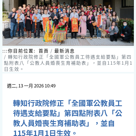
跳
到
主
要
內
容
區
塊
:::
你目前位置:
首頁
最新消息
轉知行政院修正「全國軍公教員工待遇支給要點」第四
點附表八「公教人員婚喪生育補助表」，並自115年1月1
日生效。
週二, 13 一月 2026 10:49
轉知行政院修正「全國軍公教員工
待遇支給要點」第四點附表八「公
教人員婚喪生育補助表」，並自
115年1月1日生效。