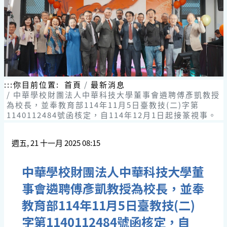
跳
到
主
要
內
容
區
塊
:::
你目前位置:
首頁
最新消息
中華學校財團法人中華科技大學董事會遴聘傅彥凱教授
為校長，並奉教育部114年11月5日臺教技(二)字第
1140112484號函核定，自114年12月1日起接篆視事。
週五, 21 十一月 2025 08:15
中華學校財團法人中華科技大學董
事會遴聘傅彥凱教授為校長，並奉
教育部114年11月5日臺教技(二)
字第1140112484號函核定，自