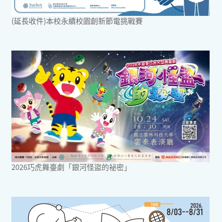
(延長收件)本校永續校園創新節電挑戰賽
2026巧虎舞臺劇「銀河怪盜的祕密」