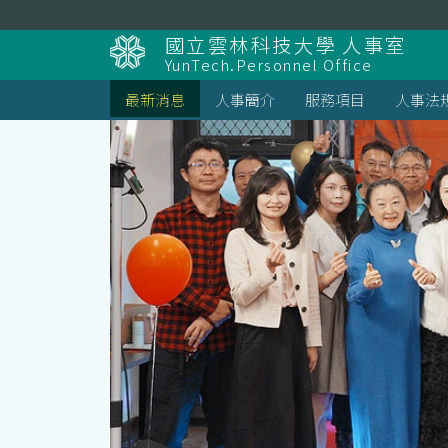
跳
到
國立雲林科技大學 人事室
主
YunTech.Personnel Office
要
內
最新消息
人事簡介
服務項目
人事法
容
區
塊