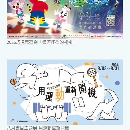
2026巧虎舞臺劇「銀河怪盜的祕密」
八月書目主題展-用運動重新開機