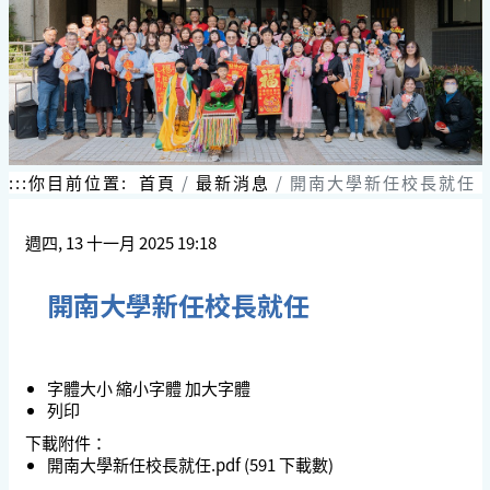
跳
到
主
要
內
容
區
塊
:::
你目前位置:
首頁
最新消息
開南大學新任校長就任
週四, 13 十一月 2025 19:18
開南大學新任校長就任
字體大小
縮小字體
加大字體
列印
下載附件：
開南大學新任校長就任.pdf
(591 下載數)