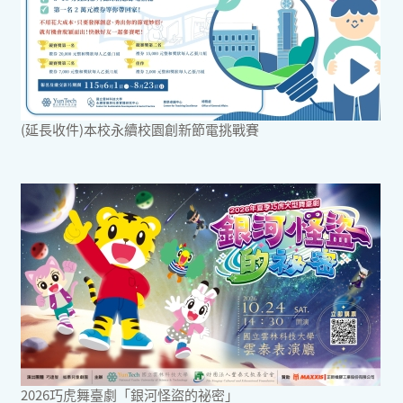
(延長收件)本校永續校園創新節電挑戰賽
2026巧虎舞臺劇「銀河怪盜的祕密」