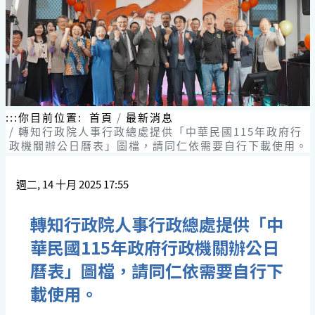
跳
到
主
要
內
容
區
塊
:::
你目前位置:
首頁
最新消息
轉知行政院人事行政總處提供「中華民國115年政府行
政機關辦公日曆表」圖檔，請同仁依需要自行下載使用。
週二, 14 十月 2025 17:55
轉知行政院人事行政總處提供「中
華民國115年政府行政機關辦公日
曆表」圖檔，請同仁依需要自行下
載使用。