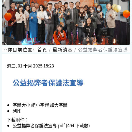
跳
到
主
要
內
容
區
塊
:::
你目前位置:
首頁
最新消息
公益揭弊者保護法宣導
週三, 01 十月 2025 18:23
公益揭弊者保護法宣導
字體大小
縮小字體
加大字體
列印
下載附件：
公益揭弊者保護法宣導.pdf
(494 下載數)