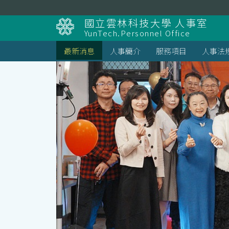
跳
到
國立雲林科技大學 人事室
主
YunTech.Personnel Office
要
內
最新消息
人事簡介
服務項目
人事法
容
區
塊