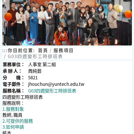
跳
到
主
要
內
容
區
塊
:::
你目前位置:
首頁
服務項目
G03四週變形工時排班表
業務單位：
人事室 第二組
承 辦 人：
周純藝
分 機：
5821
電子郵件：
jhouchun@yuntech.edu.tw
服務名稱：
G03四週變形工時排班表
四週變形工時排班表
服務說明：
1.服務對象
教師, 職員
2.可提供的服務
3.如何申請
紙本