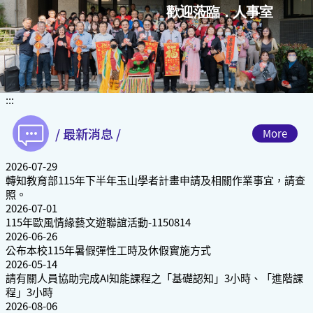
跳
歡迎蒞臨．人事室
到
主
要
內
容
區
:::
塊
/ 最新消息 /
More
2026-07-29
轉知教育部115年下半年玉山學者計畫申請及相關作業事宜，請查
照。
2026-07-01
115年歐風情緣藝文遊聯誼活動-1150814
2026-06-26
公布本校115年暑假彈性工時及休假實施方式
2026-05-14
請有關人員協助完成AI知能課程之「基礎認知」3小時、「進階課
程」3小時
2026-08-06