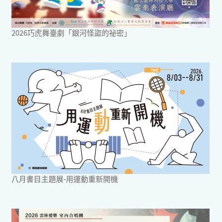
2026巧虎舞臺劇「銀河怪盜的祕密」
八月書目主題展-用運動重新開機