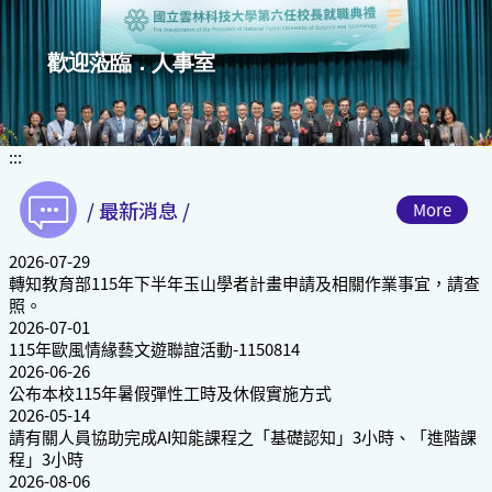
跳
到
主
歡迎蒞臨．人事室
要
內
容
區
:::
塊
/ 最新消息 /
More
2026-07-29
轉知教育部115年下半年玉山學者計畫申請及相關作業事宜，請查
照。
2026-07-01
115年歐風情緣藝文遊聯誼活動-1150814
2026-06-26
公布本校115年暑假彈性工時及休假實施方式
2026-05-14
請有關人員協助完成AI知能課程之「基礎認知」3小時、「進階課
程」3小時
2026-08-06