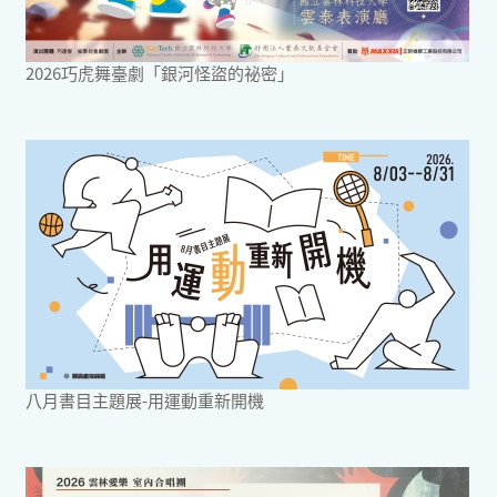
2026巧虎舞臺劇「銀河怪盜的祕密」
八月書目主題展-用運動重新開機