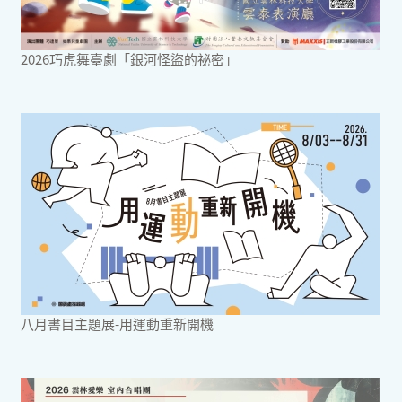
2026巧虎舞臺劇「銀河怪盜的祕密」
八月書目主題展-用運動重新開機