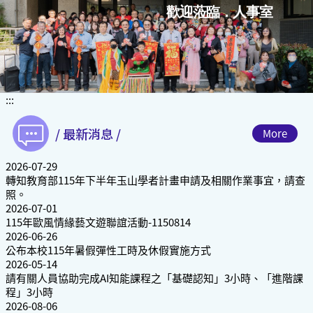
跳
歡迎蒞臨．人事室
到
主
要
內
容
區
:::
塊
/ 最新消息 /
More
2026-07-29
轉知教育部115年下半年玉山學者計畫申請及相關作業事宜，請查
照。
2026-07-01
115年歐風情緣藝文遊聯誼活動-1150814
2026-06-26
公布本校115年暑假彈性工時及休假實施方式
2026-05-14
請有關人員協助完成AI知能課程之「基礎認知」3小時、「進階課
程」3小時
2026-08-06